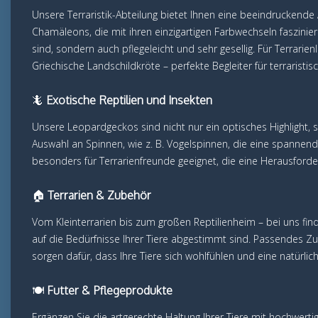
Unsere Terraristik-Abteilung bietet Ihnen eine beeindruckende
Chamäleons, die mit ihren einzigartigen Farbwechseln faszinie
sind, sondern auch pflegeleicht und sehr gesellig. Für Terrar
Griechische Landschildkröte – perfekte Begleiter für terraristis
🦎
Exotische Reptilien und Insekten
Unsere Leopardgeckos sind nicht nur ein optisches Highlight, 
Auswahl an Spinnen, wie z. B. Vogelspinnen, die eine spannende
besonders für Terrarienfreunde geeignet, die eine Herausford
🏠
Terrarien & Zubehör
Vom Kleinterrarien bis zum großen Reptilienheim – bei uns fin
auf die Bedürfnisse Ihrer Tiere abgestimmt sind. Passendes 
sorgen dafür, dass Ihre Tiere sich wohlfühlen und eine natürl
🍽️
Futter & Pflegeprodukte
Ergänzen Sie die artgerechte Haltung Ihrer Tiere mit hochwertig